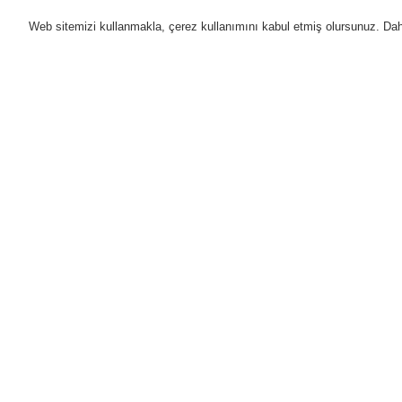
Web sitemizi kullanmakla, çerez kullanımını kabul etmiş olursunuz. Daha 
Ürünler
Uygulamalar
D
Anasayfa
Ürünler
Yangın Algılama Sis
Ürünler
Genel Bakış
Yangın Algılama Sistemleri
ESSER by Honeywell
Ürünler
Kontrol Panelleri