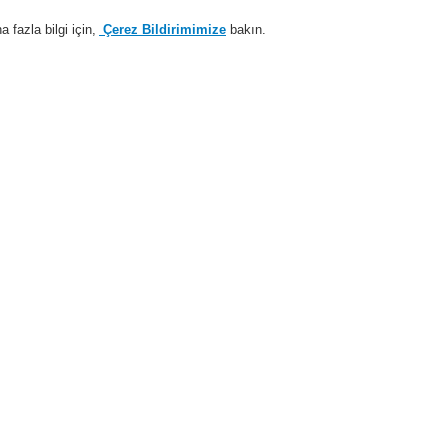
fazla bilgi için,
Çerez Bildirimimize
bakın.
Sisteme giriş
Kayıt ol
Login Help
estek
Hakkımızda
Haberler
İş Ortaklarımız
temleri
ESSER by Honeywell
Ürünler
Güç Kaynakları
Bataryalar (Şarj Ed
12 V DC /
018007
Özellikler ve Avantajlar