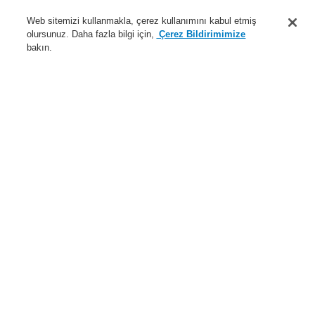
Destek
Web sitemizi kullanmakla, çerez kullanımını kabul etmiş
olursunuz. Daha fazla bilgi için,
Çerez Bildirimimize
Hakkımızda
bakın.
Sisteme giriş
Kayıt ol
Login Help
İletişim
Haberler
Dünyada Biz
İş Ortaklarımız
Menü
Search
Anasayfa
Ürünler
Yangın Algılama Sistemleri
ESSER by Honeywell
Ürünler
Kablosuz Bileşenler
IQ8Wireless evrensel arabirim (kapaksız ve kırmızı)
Ürünler
Genel Bakış
Yangın Algılama Sistemleri