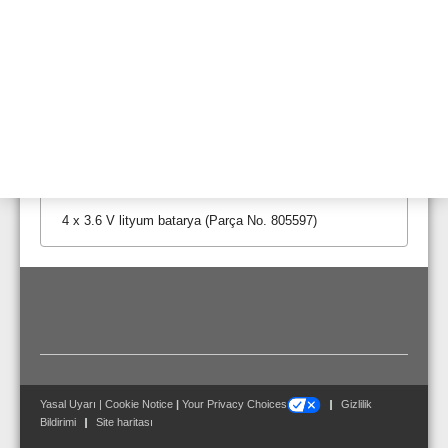
sıcaklığı ve ortam koşulları da bataryanın süresini
etkileyen faktörlerdendir. Alarm, kablosuz girişim veya
zayıf iletim durumunda ya da temas noktalarındaki
temas direnci vasıtasıyla kablosuz cihazların akım
tüketimi büyük oranda azaltılabilir. 798941.10 parça
numaralı kılavuzda yer alan batarya kullanım
talimatlarını dikkate alın (web-sitesinden erişebilir).
Teslimat Kapsamı:
4 x 3.6 V lityum batarya (Parça No. 805597)
Yasal Uyarı
|
Cookie Notice
|
Your Privacy Choices
Gizlilik
Bildirimi
Site haritası