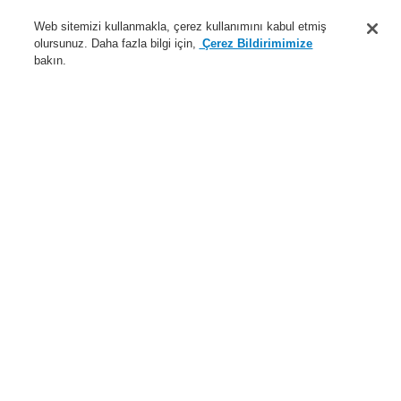
Destek
Web sitemizi kullanmakla, çerez kullanımını kabul etmiş
olursunuz. Daha fazla bilgi için,
Çerez Bildirimimize
Hakkımızda
bakın.
Sisteme giriş
Kayıt ol
Login Help
İletişim
Haberler
Dünyada Biz
İş Ortaklarımız
Menü
Search
Anasayfa
Ürünler
Yangın Algılama Sistemleri
ESSER by Honeywell
Ürünler
Kablosuz Bileşenler
Kablosuz arabirim için IQ8Wireless kırmızı ve beyaz kapak
Ürünler
Genel Bakış
Yangın Algılama Sistemleri