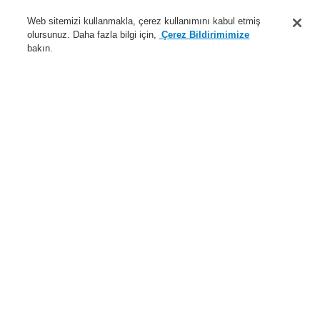
Destek
Web sitemizi kullanmakla, çerez kullanımını kabul etmiş
olursunuz. Daha fazla bilgi için,
Çerez Bildirimimize
Hakkımızda
bakın.
Sisteme giriş
Kayıt ol
Login Help
İletişim
Haberler
Dünyada Biz
İş Ortaklarımız
Menü
Search
Anasayfa
Ürünler
Genel Anons ve Sesli Alarm Sistemleri
Ürünler
19" Rack
Dik Kabinet VARIODYN® D1
Montaj dahil VARIODYN D1 Comprio için 19“ raf
Ürünler
Genel Bakış
Yangın Algılama Sistemleri