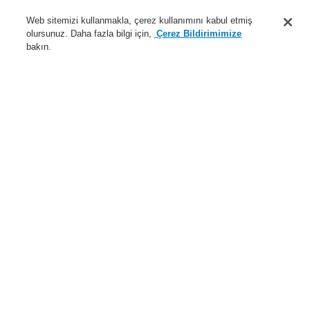
Destek
Web sitemizi kullanmakla, çerez kullanımını kabul etmiş
olursunuz. Daha fazla bilgi için,
Çerez Bildirimimize
Hakkımızda
bakın.
Sisteme giriş
Kayıt ol
Login Help
İletişim
Haberler
Dünyada Biz
İş Ortaklarımız
Menü
Search
Anasayfa
Ürünler
Yangın Algılama Sistemleri
ESSER by Honeywell
Ürünler
Kontrol Panelleri
IQ8Control Paneli
IQ8 Control Aksesuarları
Bakım ve Test Ekipmanı
Fieldbus arabirimi PLus
Ürünler
Genel Bakış