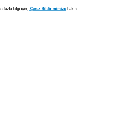
fazla bilgi için,
Çerez Bildirimimize
bakın.
Sisteme giriş
Kayıt ol
Login Help
estek
Hakkımızda
Haberler
İş Ortaklarımız
temleri
ESSER by Honeywell
Ürünler
Kontrol Panelleri
IQ8Control Pane
 güç kaynağı devreli fiş
Anahtarla
kaynağı de
BME2Z002