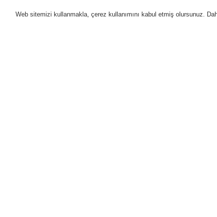
Web sitemizi kullanmakla, çerez kullanımını kabul etmiş olursunuz. Daha 
Ürünler
Uygulamalar
D
Anasayfa
Ürünler
Yangın Algılama Sis
Bakım ve Test Ekipmanı
Anahtarlamalı
Ürünler
Genel Bakış
Yangın Algılama Sistemleri
ESSER by Honeywell