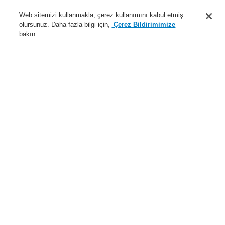
Destek
Web sitemizi kullanmakla, çerez kullanımını kabul etmiş
olursunuz. Daha fazla bilgi için,
Çerez Bildirimimize
Hakkımızda
bakın.
Sisteme giriş
Kayıt ol
Login Help
İletişim
Haberler
Dünyada Biz
İş Ortaklarımız
Menü
Search
Anasayfa
Ürünler
Yangın Algılama Sistemleri
ESSER by Honeywell
Ürünler
Kontrol Panelleri
IQ8Control Paneli
IQ8 Control Aksesuarları
IQ8Control C/M Mikro modülü
RS 232/TTY seri arabirim modülü
Ürünler