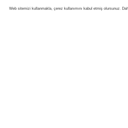
Web sitemizi kullanmakla, çerez kullanımını kabul etmiş olursunuz. Daha 
Ürünler
Uygulamalar
D
Anasayfa
Ürünler
Yangın Algılama Sis
Kanal Tipi Dedektörler için Aksesuarlar
Ürünler
Genel Bakış
Yangın Algılama Sistemleri
ESSER by Honeywell