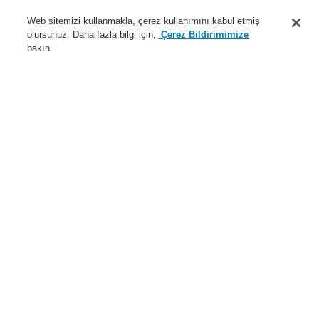
Destek
Web sitemizi kullanmakla, çerez kullanımını kabul etmiş
olursunuz. Daha fazla bilgi için,
Çerez Bildirimimize
Hakkımızda
bakın.
Sisteme giriş
Kayıt ol
Login Help
İletişim
Haberler
Dünyada Biz
İş Ortaklarımız
Menü
Search
Anasayfa
Ürünler
Yangın Algılama Sistemleri
ESSER by Honeywell
Ürünler
Özel Uygulamalarr için Dedektörler
Hava Örneklemeli Dedektörler
Hava Örneklemeli Dedektörler için Aksesuarlar
Aspirasyon azaltıcı film tabakası, 3.8 mm
Ürünler