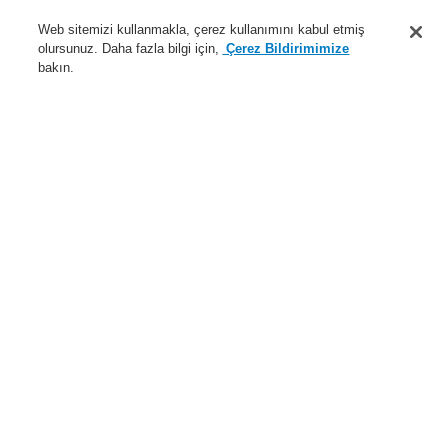
Destek
Web sitemizi kullanmakla, çerez kullanımını kabul etmiş
olursunuz. Daha fazla bilgi için,
Çerez Bildirimimize
Hakkımızda
bakın.
Sisteme giriş
Kayıt ol
Login Help
İletişim
Haberler
Dünyada Biz
İş Ortaklarımız
Menü
Search
Anasayfa
Ürünler
Yangın Algılama Sistemleri
ESSER by Honeywell
Ürünler
Özel Uygulamalarr için Dedektörler
Hava Örneklemeli Dedektörler
Hava Örneklemeli Dedektörler için Aksesuarlar
Soğuk alanlar için 4.2 mm aspirasyon azaltıcı film tabakası
Ürünler