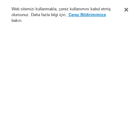
Destek
Web sitemizi kullanmakla, çerez kullanımını kabul etmiş
olursunuz. Daha fazla bilgi için,
Çerez Bildirimimize
Hakkımızda
bakın.
Sisteme giriş
Kayıt ol
Login Help
İletişim
Haberler
Dünyada Biz
İş Ortaklarımız
Menü
Search
Anasayfa
Ürünler
Yangın Algılama Sistemleri
ESSER by Honeywell
Ürünler
Özel Uygulamalarr için Dedektörler
Hava Örneklemeli Dedektörler
Hava Örneklemeli Dedektörler için Aksesuarlar
3 yollu küresel vana (ABS)
Ürünler