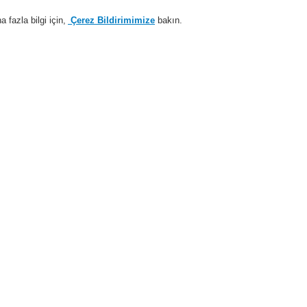
fazla bilgi için,
Çerez Bildirimimize
bakın.
Sisteme giriş
Kayıt ol
Login Help
estek
Hakkımızda
Haberler
İş Ortaklarımız
temleri
ESSER by Honeywell
Ürünler
Özel Uygulamalarr için Dedektörler
nvensiyonel Teknoloji
Hava Örneklemeli Dedektörler için Aksesuarlar
 ESSER, İngilizce
Gösterge
modülü L
ESSER, İn