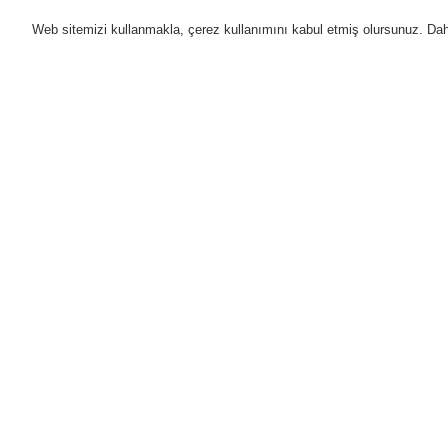
Web sitemizi kullanmakla, çerez kullanımını kabul etmiş olursunuz. Daha 
Ürünler
Uygulamalar
D
Anasayfa
Ürünler
Yangın Algılama Sis
Hava Örneklemeli Dedektörler (ASD) Ko
Gösterge ve kumanda modülü LRS 110 -
Ürünler
Genel Bakış
Yangın Algılama Sistemleri
ESSER by Honeywell