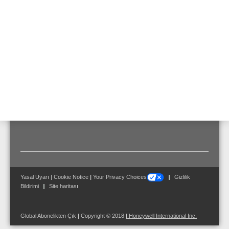
Detector specification
EN 54-10, Class 1
Air humidity
< 95 % (non-condensing)
Type of protection
IP66
Ambient temperature
-40 °C ... 75 °C
Yasal Uyarı
|
Cookie Notice
|
Your Privacy Choices
Gizlilik
Bildirimi
Site haritası
Global Abonelikten Çık
|
Copyright © 2018
|
Honeywell International Inc.