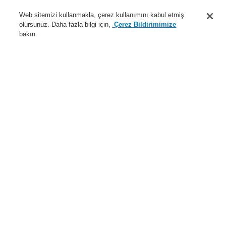
Destek
Web sitemizi kullanmakla, çerez kullanımını kabul etmiş
olursunuz. Daha fazla bilgi için,
Çerez Bildirimimize
Hakkımızda
bakın.
Sisteme giriş
Kayıt ol
Login Help
İletişim
Haberler
Dünyada Biz
İş Ortaklarımız
Menü
Search
Anasayfa
Ürünler
Yangın Algılama Sistemleri
ESSER by Honeywell
Ürünler
Özel Uygulamalarr için Dedektörler
Alev ve Isı Dedektörü
Alev Dedektörleri
3IR alev dedektörü X 3301
Ürünler
Genel Bakış