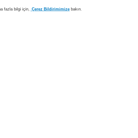
fazla bilgi için,
Çerez Bildirimimize
bakın.
Sisteme giriş
Kayıt ol
Login Help
estek
Hakkımızda
Haberler
İş Ortaklarımız
temleri
ESSER by Honeywell
Ürünler
Özel Uygulamalarr için Dedektörler
er Isı Dedektörü için Aksesuarlar
DTS kabloları için çelik kelepçeli çelik ankraj el
DTS kablol
kelepçeli 
elemanı
970142