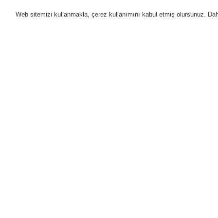
Web sitemizi kullanmakla, çerez kullanımını kabul etmiş olursunuz. Daha 
Ürünler
Uygulamalar
D
Anasayfa
Ürünler
Yangın Algılama Sis
Akıllı Lineer Isı Dedektörü
Akıllı Line
Ürünler
Genel Bakış
Yangın Algılama Sistemleri
ESSER by Honeywell