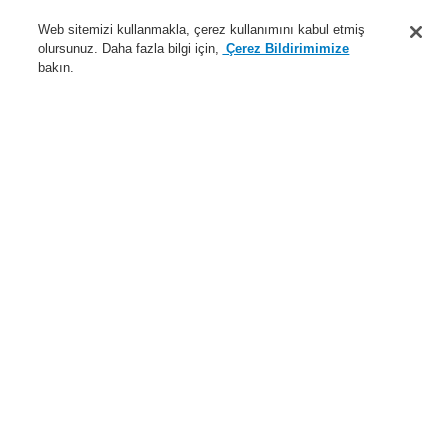
Destek
Web sitemizi kullanmakla, çerez kullanımını kabul etmiş
olursunuz. Daha fazla bilgi için,
Çerez Bildirimimize
Hakkımızda
bakın.
Sisteme giriş
Kayıt ol
Login Help
İletişim
Haberler
Dünyada Biz
İş Ortaklarımız
Menü
Search
Anasayfa
Ürünler
Yangın Algılama Sistemleri
ESSER by Honeywell
Ürünler
Özel Uygulamalarr için Dedektörler
Lineer Isı Dedektörü
Akıllı Lineer Isı Dedektörü
Akıllı Lineer Isı Dedektörü için Aksesuarlar
İki konnektörün bağlanması için E2000 APC adaptörü
(970160)
Ürünler