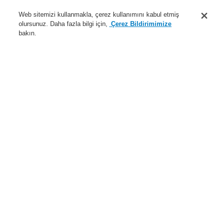
Destek
Web sitemizi kullanmakla, çerez kullanımını kabul etmiş
olursunuz. Daha fazla bilgi için,
Çerez Bildirimimize
Hakkımızda
bakın.
Sisteme giriş
Kayıt ol
Login Help
İletişim
Haberler
Dünyada Biz
İş Ortaklarımız
Menü
Search
Anasayfa
Ürünler
Yangın Algılama Sistemleri
ESSER by Honeywell
Ürünler
Özel Uygulamalarr için Dedektörler
Lineer Duman Dedektörü
Fireray
Dört prizmalı Fireray 100 RV
Ürünler