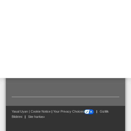
Özellikler ve Avantajlar
Teknik Bilgi
Uzaktan sistem kumandası
LAZER destekli hizalama
Otomatik kirlilik giderici
Otomatik Kızılötesi hizalama
Teslimat Kapsamı
1 prizma 761322
Yasal Uyarı
|
Cookie Notice
|
Your Privacy Choices
Gizlilik
Bildirimi
Site haritası