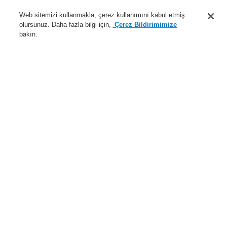
Destek
Web sitemizi kullanmakla, çerez kullanımını kabul etmiş
olursunuz. Daha fazla bilgi için,
Çerez Bildirimimize
Hakkımızda
bakın.
Sisteme giriş
Kayıt ol
Login Help
İletişim
Haberler
Dünyada Biz
İş Ortaklarımız
Menü
Search
Anasayfa
Ürünler
Yangın Algılama Sistemleri
ESSER by Honeywell
Ürünler
Özel Uygulamalarr için Dedektörler
Lineer Duman Dedektörü
Fireray
Fireray 5000, hat duman dedektörü, kontrolör dahil, 50 m
Ürünler