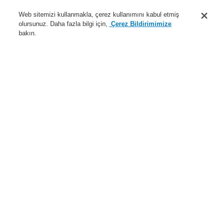
Destek
Web sitemizi kullanmakla, çerez kullanımını kabul etmiş
olursunuz. Daha fazla bilgi için,
Çerez Bildirimimize
Hakkımızda
bakın.
Sisteme giriş
Kayıt ol
Login Help
İletişim
Haberler
Dünyada Biz
İş Ortaklarımız
Menü
Search
Anasayfa
Ürünler
Yangın Algılama Sistemleri
ESSER by Honeywell
Ürünler
Özel Uygulamalarr için Dedektörler
Lineer Duman Dedektörü
Fireray
Fireray 5000 dedektör kafası
Ürünler