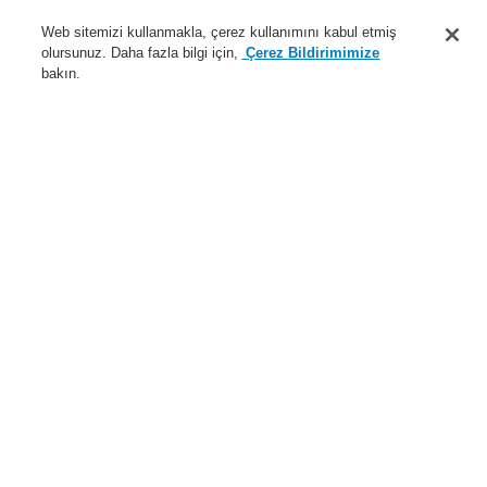
Destek
Web sitemizi kullanmakla, çerez kullanımını kabul etmiş
olursunuz. Daha fazla bilgi için,
Çerez Bildirimimize
Hakkımızda
bakın.
Sisteme giriş
Kayıt ol
Login Help
İletişim
Haberler
Dünyada Biz
İş Ortaklarımız
Menü
Search
Anasayfa
Ürünler
Yangın Algılama Sistemleri
ESSER by Honeywell
Ürünler
Özel Uygulamalarr için Dedektörler
Lineer Duman Dedektörü
Fireray
Fireray Eexd, EX alanları için hat duman dedektörü
Ürünler