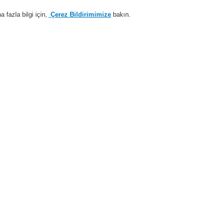
fazla bilgi için,
Çerez Bildirimimize
bakın.
Sisteme giriş
Kayıt ol
Login Help
estek
Hakkımızda
Haberler
İş Ortaklarımız
temleri
ESSER by Honeywell
Ürünler
Kapı Kontrol Sistemi
Kapı Tutma c
 kapı mıknatısı, 490 N
Serbest b
duvara mo
mıknatısı
960101