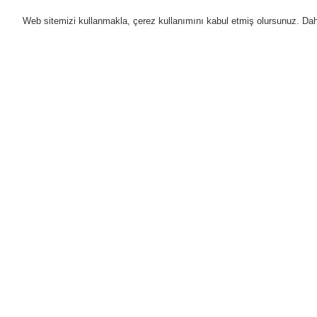
Web sitemizi kullanmakla, çerez kullanımını kabul etmiş olursunuz. Daha 
Ürünler
Uygulamalar
D
Anasayfa
Ürünler
Yangın Algılama Sis
Serbest bırakma düğmeli duvara monteli
Ürünler
Genel Bakış
Yangın Algılama Sistemleri
ESSER by Honeywell