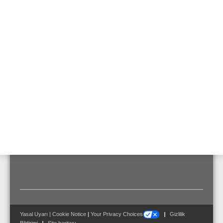
Nominal Frekans
50 ... 60 Hz
Anma gerilimi
230 V AC/115 V AC
Air humidity
0 ... 95 % (non-condensing)
Koruma tipi
IP 20
Ortam sıcaklığı
-10 °C ... 40 °C
Ebatlar
G: 195 mm Y: 140 mm D: 70
mm
Yasal Uyarı
|
Cookie Notice
|
Your Privacy Choices
Gizlilik