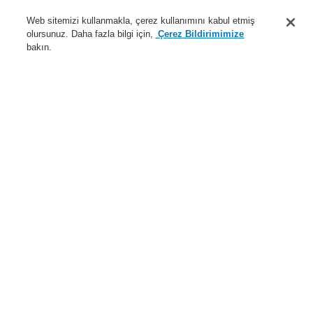
Destek
Web sitemizi kullanmakla, çerez kullanımını kabul etmiş
olursunuz. Daha fazla bilgi için,
Çerez Bildirimimize
Hakkımızda
bakın.
Sisteme giriş
Kayıt ol
Login Help
İletişim
Haberler
Dünyada Biz
İş Ortaklarımız
Menü
Search
Anasayfa
Ürünler
Yangın Algılama Sistemleri
ESSER by Honeywell
Ürünler
Kapı Kontrol Sistemi
Tetikleme Cihazları
RAS 2103 için Güç Kaynağı
Güç kaynağı ünitesi 24 V
Ürünler
Genel Bakış